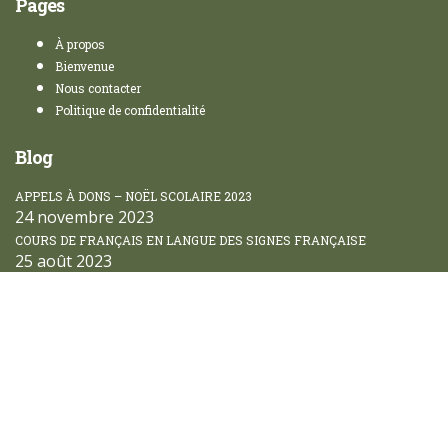
Pages
À propos
Bienvenue
Nous contacter
Politique de confidentialité
Blog
APPELS À DONS – NOËL SCOLAIRE 2023
24 novembre 2023
COURS DE FRANÇAIS EN LANGUE DES SIGNES FRANÇAISE
25 août 2023
Sign In
The password must have a
minimum of 8 characters of numbers and letters, contain at