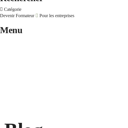
Catégorie
Devenir Formateur
Pour les entreprises
Menu
Une question ?
Envoyer une demande
Message envoyé.
Fermer