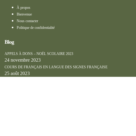
À propos
Bienvenue
Nous contacter
Politique de confidentialité
Blog
APPELS À DONS – NOËL SCOLAIRE 2023
24 novembre 2023
COURS DE FRANÇAIS EN LANGUE DES SIGNES FRANÇAISE
25 août 2023
Sign In
The password must have a minimum
of 8 characters of numbers and letters, contain at least 1 capital letter