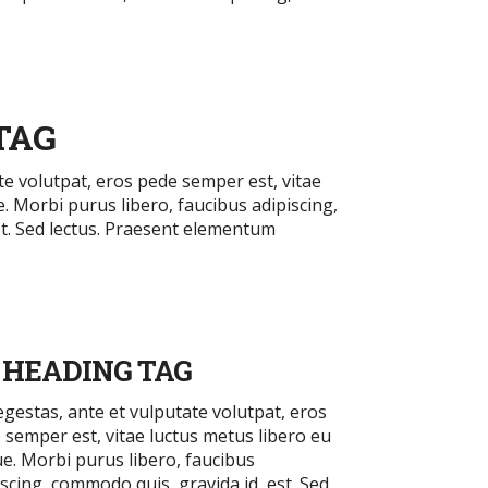
TAG
te volutpat, eros pede semper est, vitae
. Morbi purus libero, faucibus adipiscing,
st. Sed lectus. Praesent elementum
 HEADING TAG
egestas, ante et vulputate volutpat, eros
 semper est, vitae luctus metus libero eu
e. Morbi purus libero, faucibus
iscing, commodo quis, gravida id, est. Sed