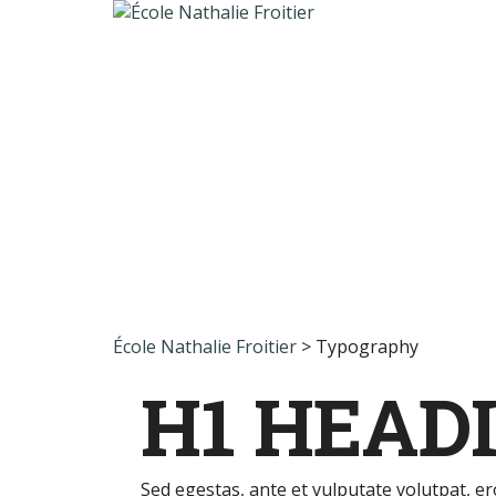
Une question ?
Envoyer une demande
Message envoyé.
Fermer
École Nathalie Froitier
>
Typography
H1 HEAD
Sed egestas, ante et vulputate volutpat, er