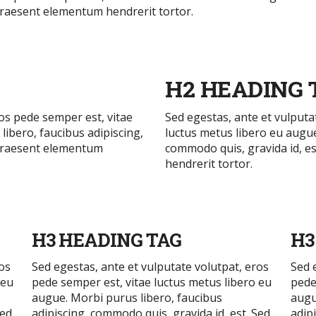
 Praesent elementum hendrerit tortor.
H2 HEADING 
ros pede semper est, vitae
Sed egestas, ante et vulputa
libero, faucibus adipiscing,
luctus metus libero eu augue
. Praesent elementum
commodo quis, gravida id, e
hendrerit tortor.
H3 HEADING TAG
H3
ros
Sed egestas, ante et vulputate volutpat, eros
Sed 
 eu
pede semper est, vitae luctus metus libero eu
pede
augue. Morbi purus libero, faucibus
augu
Sed
adipiscing, commodo quis, gravida id, est. Sed
adip