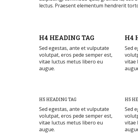
lectus. Praesent elementum hendrerit torto
H4 HEADING TAG
H4 
Sed egestas, ante et vulputate
Sed e
volutpat, eros pede semper est,
volut
vitae luctus metus libero eu
vitae
augue.
augue
H5 HEADING TAG
H5 HE
Sed egestas, ante et vulputate
Sed e
volutpat, eros pede semper est,
volut
vitae luctus metus libero eu
vitae
augue.
augue