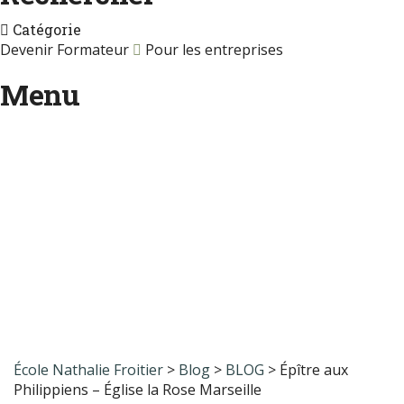
Catégorie
Devenir Formateur
Pour les entreprises
Menu
Une question ?
Envoyer une demande
Message envoyé.
Fermer
École Nathalie Froitier
>
Blog
>
BLOG
>
Épître aux
Philippiens – Église la Rose Marseille